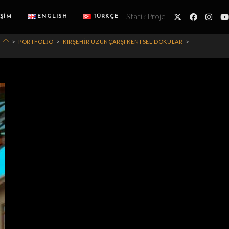
Statik Proje
İŞİM
ENGLISH
TÜRKÇE
>
PORTFOLIO
>
KIRŞEHİR UZUNÇARŞI KENTSEL DOKULAR
>